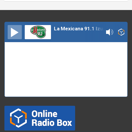
La Mexicana 91.1 Izucar