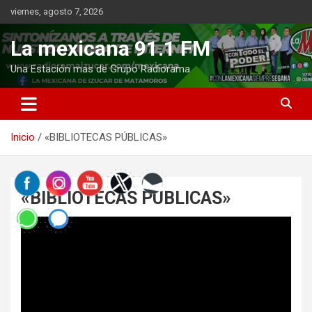
Saltar
viernes, agosto 7, 2026
al
contenido
La mexicana 91.1 FM
Una Estación mas de Grupo Radiorama
Inicio
«BIBLIOTECAS PÚBLICAS»
«BIBLIOTECAS PÚBLICAS»