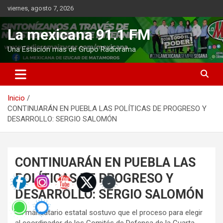
Saltar
viernes, agosto 7, 2026
al
contenido
La mexicana 91.1 FM
Una Estación mas de Grupo Radiorama
Inicio
CONTINUARÁN EN PUEBLA LAS POLÍTICAS DE PROGRESO Y
DESARROLLO: SERGIO SALOMÓN
CONTINUARÁN EN PUEBLA LAS
POLÍTICAS DE PROGRESO Y
DESARROLLO: SERGIO SALOMÓN
-El mandatario estatal sostuvo que el proceso para elegir