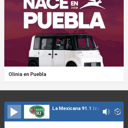
Olinia en Puebla
La Mexicana 91.1 Izucar