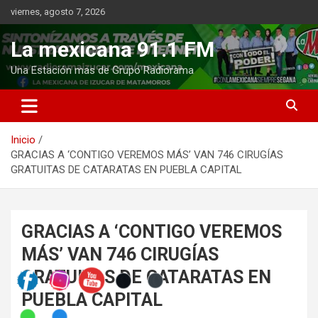
Saltar
viernes, agosto 7, 2026
al
contenido
La mexicana 91.1 FM
Una Estación mas de Grupo Radiorama
Inicio
GRACIAS A ‘CONTIGO VEREMOS MÁS’ VAN 746 CIRUGÍAS
GRATUITAS DE CATARATAS EN PUEBLA CAPITAL
GRACIAS A ‘CONTIGO VEREMOS
MÁS’ VAN 746 CIRUGÍAS
GRATUITAS DE CATARATAS EN
PUEBLA CAPITAL