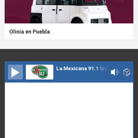
Olinia en Puebla
La Mexicana 91.1 Izucar