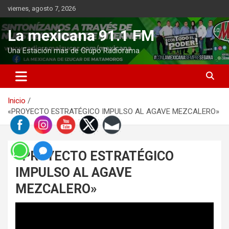
Saltar
viernes, agosto 7, 2026
al
contenido
La mexicana 91.1 FM
Una Estación mas de Grupo Radiorama
Inicio
«PROYECTO ESTRATÉGICO IMPULSO AL AGAVE MEZCALERO»
«PROYECTO ESTRATÉGICO
IMPULSO AL AGAVE
MEZCALERO»