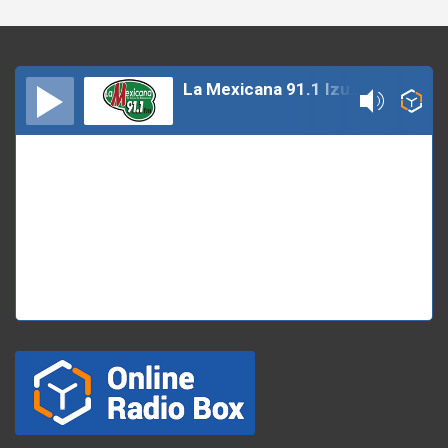
La Mexicana 91.1 Izucar