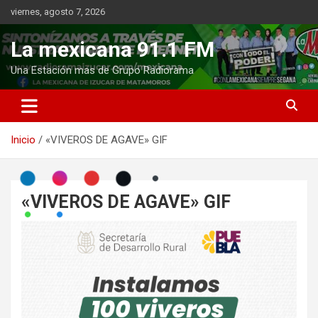
Saltar
viernes, agosto 7, 2026
al
contenido
La mexicana 91.1 FM
Una Estación mas de Grupo Radiorama
Inicio
«VIVEROS DE AGAVE» GIF
«VIVEROS DE AGAVE» GIF