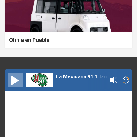
Olinia en Puebla
La Mexicana 91.1 Izucar