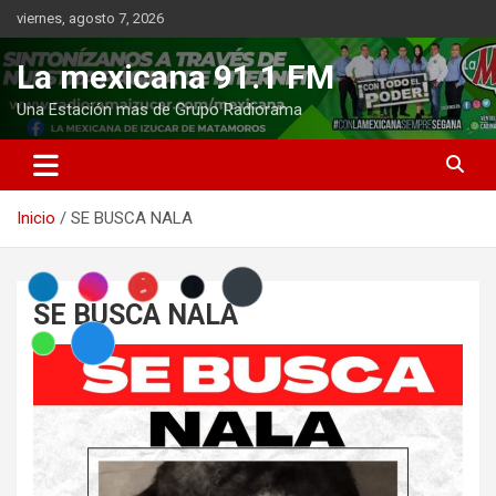
Saltar
viernes, agosto 7, 2026
al
contenido
La mexicana 91.1 FM
Una Estación mas de Grupo Radiorama
Inicio
SE BUSCA NALA
SE BUSCA NALA