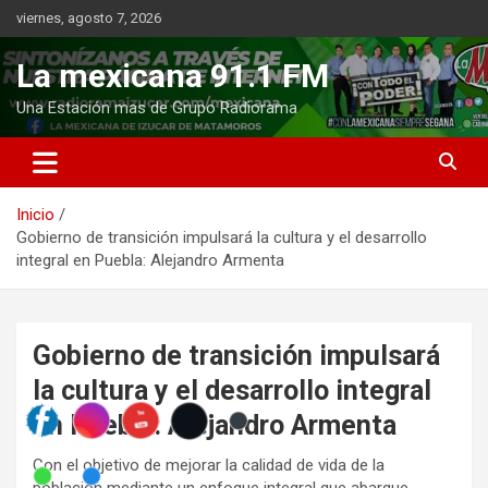
Saltar
viernes, agosto 7, 2026
al
contenido
La mexicana 91.1 FM
Una Estación mas de Grupo Radiorama
Inicio
Gobierno de transición impulsará la cultura y el desarrollo
integral en Puebla: Alejandro Armenta
Gobierno de transición impulsará
la cultura y el desarrollo integral
en Puebla: Alejandro Armenta
Con el objetivo de mejorar la calidad de vida de la