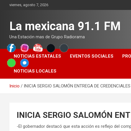
Saltar
viernes, agosto 7, 2026
al
contenido
La mexicana 91.1 FM
Una Estación mas de Grupo Radiorama
NOTICIAS ESTATALES
EVENTOS SOCIALES
PR
NOTICIAS LOCALES
Inicio
INICIA SERGIO SALOMÓN ENTREGA DE CREDENCIALES
INICIA SERGIO SALOMÓN EN
-El gobernador destacó que esta acción es reflejo del comp