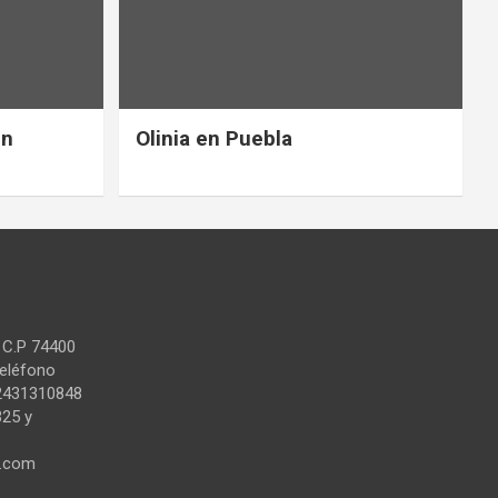
en
Olinia en Puebla
 C.P 74400
Teléfono
2431310848
325 y
l.com