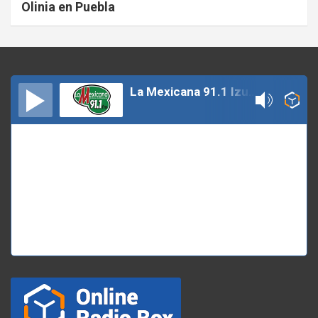
Olinia en Puebla
La Mexicana 91.1 Izucar