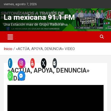
Saltar
viernes, agosto 7, 2026
al
contenido
La mexicana 91.1 FM
Una Estación mas de Grupo Radiorama
Inicio
«ACTÚA, APOYA, DENUNCIA» VIDEO
«ACTÚA, APOYA, DENUNCIA»
VIDEO