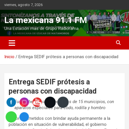
Saltar
viernes, agosto 7, 2026
al
contenido
La mexicana 91.1 FM
Una Estación mas de Grupo Radiorama
Inicio
Entrega SEDIF prótesis a personas con discapacidad
Entrega SEDIF prótesis a
personas con discapacidad
Fueron beneficiadas personas de 15 municipios, con
aparatos especiales para codo, rodilla y hombro
–
Comprometidos con brindar ayuda permanente a la
población en situación de vulnerabilidad, el gobierno