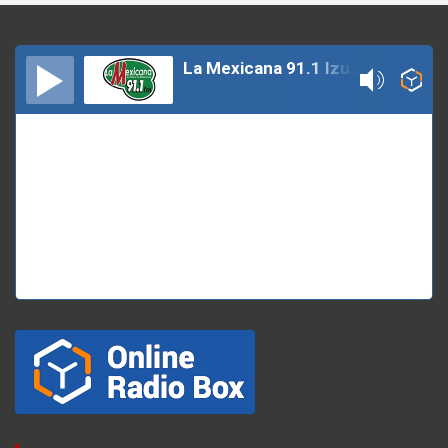
La Mexicana 91.1 Izucar