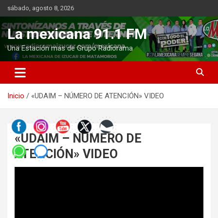
Saltar
sábado, agosto 8, 2026
al
contenido
La mexicana 91.1 FM
Una Estación mas de Grupo Radiorama
Inicio
«UDAIM – NÚMERO DE ATENCIÓN» VIDEO
«UDAIM – NÚMERO DE
ATENCIÓN» VIDEO