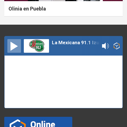
Olinia en Puebla
La Mexicana 91.1 Izucar