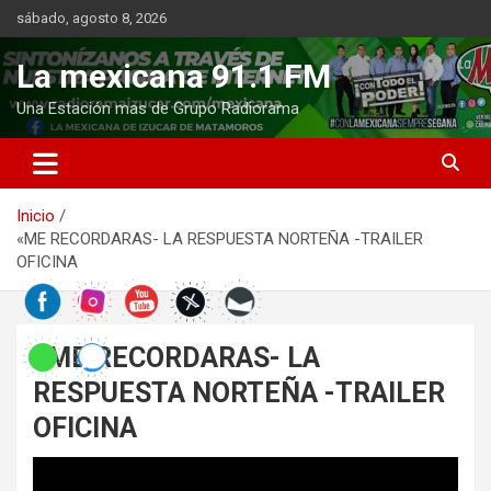
Saltar
sábado, agosto 8, 2026
al
contenido
La mexicana 91.1 FM
Una Estación mas de Grupo Radiorama
Inicio
«ME RECORDARAS- LA RESPUESTA NORTEÑA -TRAILER
OFICINA
«ME RECORDARAS- LA
RESPUESTA NORTEÑA -TRAILER
OFICINA