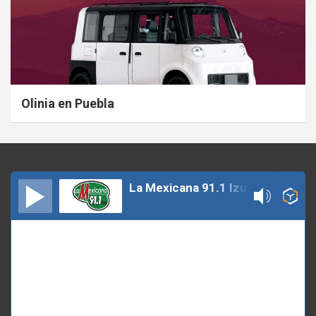
Olinia en Puebla
La Mexicana 91.1 Izucar