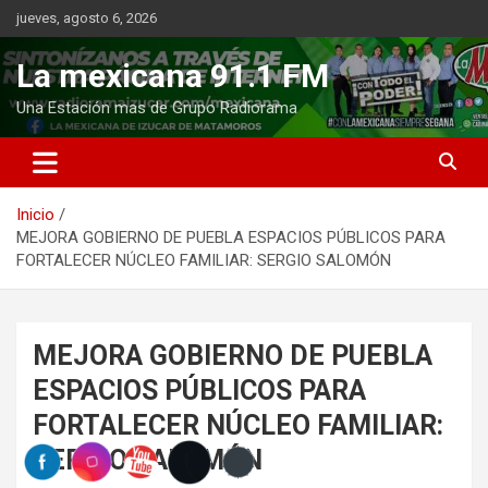
Saltar
jueves, agosto 6, 2026
al
contenido
La mexicana 91.1 FM
Una Estación mas de Grupo Radiorama
Inicio
MEJORA GOBIERNO DE PUEBLA ESPACIOS PÚBLICOS PARA
FORTALECER NÚCLEO FAMILIAR: SERGIO SALOMÓN
MEJORA GOBIERNO DE PUEBLA
ESPACIOS PÚBLICOS PARA
FORTALECER NÚCLEO FAMILIAR:
SERGIO SALOMÓN