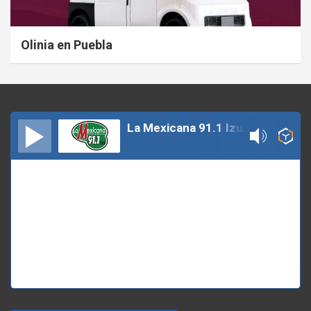
Olinia en Puebla
La Mexicana 91.1 Izucar