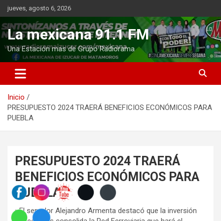
Saltar
jueves, agosto 6, 2026
al
contenido
La mexicana 91.1 FM
Una Estación mas de Grupo Radiorama
Inicio
PRESUPUESTO 2024 TRAERÁ BENEFICIOS ECONÓMICOS PARA
PUEBLA
PRESUPUESTO 2024 TRAERÁ
BENEFICIOS ECONÓMICOS PARA
PUEBLA
• El senador Alejandro Armenta destacó que la inversión