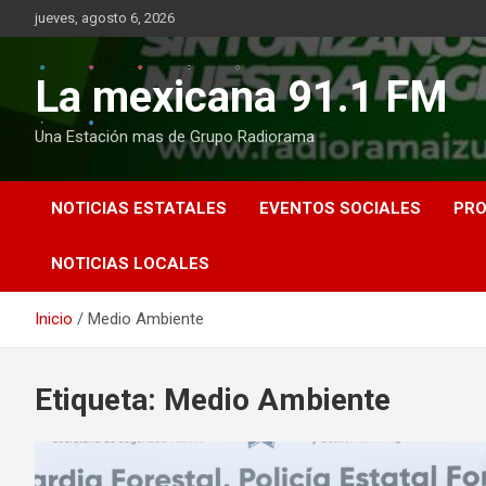
Saltar
jueves, agosto 6, 2026
al
contenido
La mexicana 91.1 FM
Una Estación mas de Grupo Radiorama
NOTICIAS ESTATALES
EVENTOS SOCIALES
PR
NOTICIAS LOCALES
Inicio
Medio Ambiente
Etiqueta:
Medio Ambiente