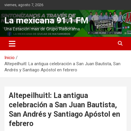
Saltar
viernes, agosto 7, 2026
al
contenido
La mexicana 91.1 FM
Una Estación mas de Grupo Radiorama
Inicio
Altepeilhuitl: La antigua celebración a San Juan Bautista, San
Andrés y Santiago Apóstol en febrero
Altepeilhuitl: La antigua
celebración a San Juan Bautista,
San Andrés y Santiago Apóstol en
febrero