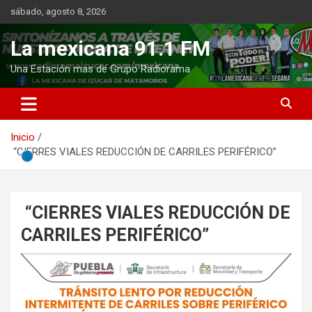
Saltar
sábado, agosto 8, 2026
al
contenido
La mexicana 91.1 FM
Una Estación mas de Grupo Radiorama
Inicio
“CIERRES VIALES REDUCCIÓN DE CARRILES PERIFÉRICO”
“CIERRES VIALES REDUCCIÓN DE
CARRILES PERIFÉRICO”