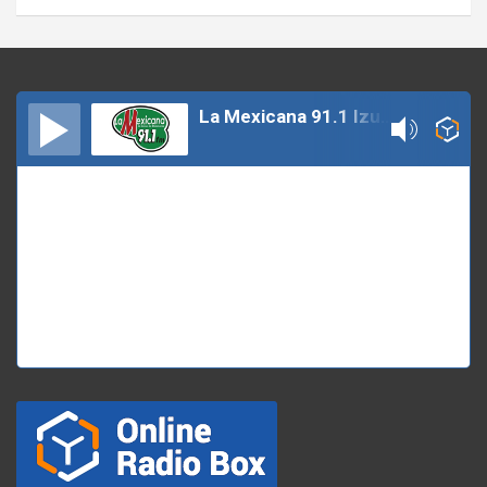
La Mexicana 91.1 Izucar