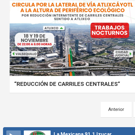
“REDUCCIÓN DE CARRILES CENTRALES”
Paginación
Anterior
de
entradas
La Mexicana 91.1 Izucar