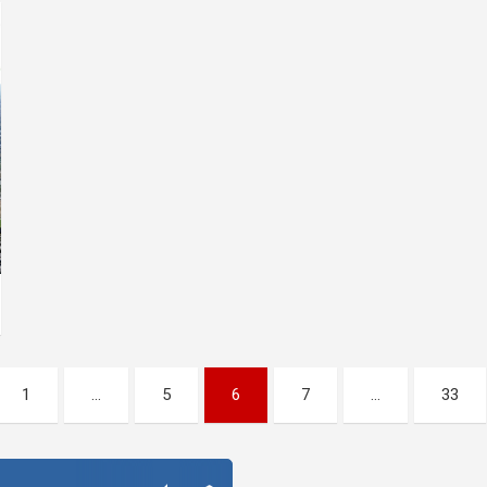
1
…
5
6
7
…
33