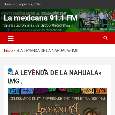
Saltar
domingo, agosto 9, 2026
al
contenido
La mexicana 91.1 FM
Una Estación mas de Grupo Radiorama
Inicio
«LA LEYENDA DE LA NAHUALA» IMG
«LA LEYENDA DE LA NAHUALA»
IMG