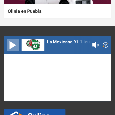
Olinia en Puebla
La Mexicana 91.1 Izucar