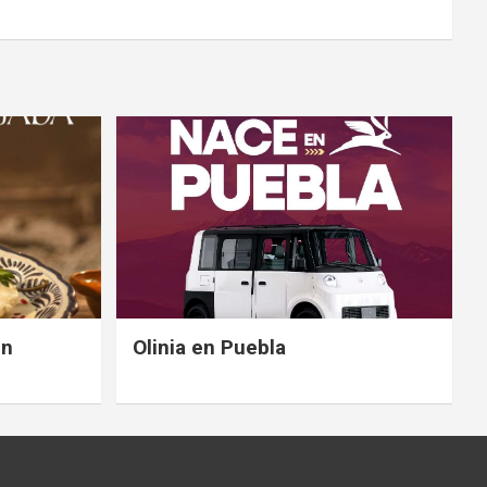
en
Olinia en Puebla