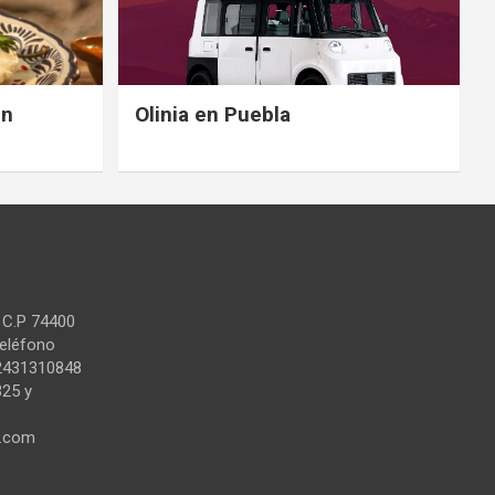
en
Olinia en Puebla
 C.P 74400
Teléfono
2431310848
325 y
l.com