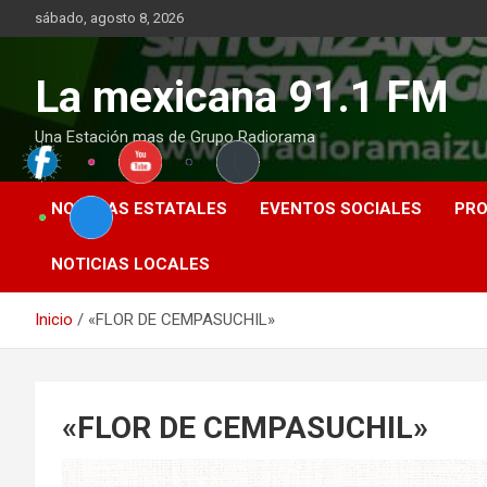
Saltar
sábado, agosto 8, 2026
al
contenido
La mexicana 91.1 FM
Una Estación mas de Grupo Radiorama
NOTICIAS ESTATALES
EVENTOS SOCIALES
PR
NOTICIAS LOCALES
Inicio
«FLOR DE CEMPASUCHIL»
«FLOR DE CEMPASUCHIL»