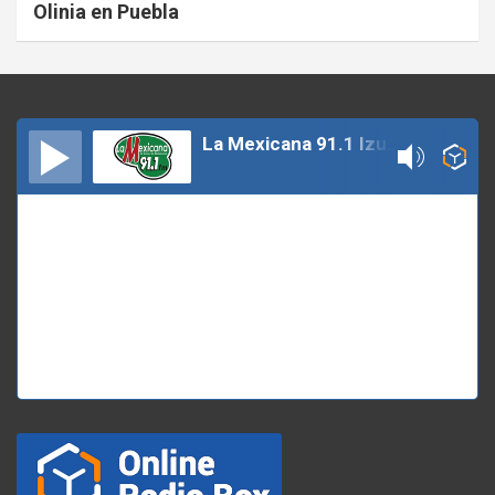
Olinia en Puebla
La Mexicana 91.1 Izucar