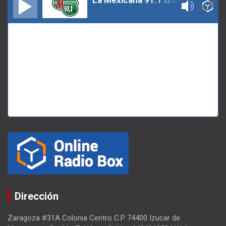
La Mexicana 91.1 Izucar
Dirección
Zaragoza #31A Colonia Centro C.P 74400 Izucar de