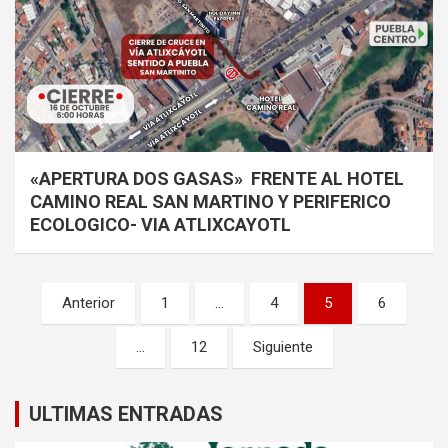
«APERTURA DOS GASAS» FRENTE AL HOTEL
CAMINO REAL SAN MARTINO Y PERIFERICO
ECOLOGICO- VIA ATLIXCAYOTL
Paginación
Anterior
1
…
4
5
6
de
…
12
Siguiente
entradas
ULTIMAS ENTRADAS