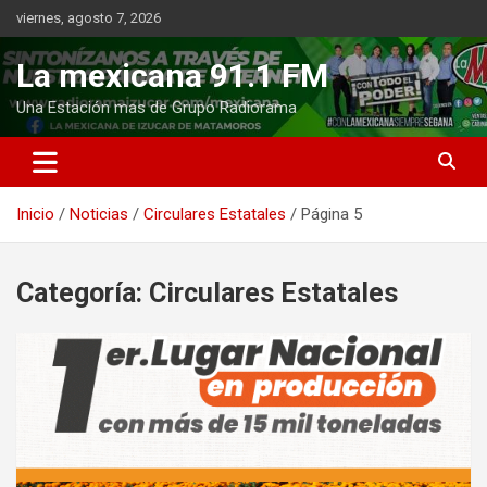
Saltar
viernes, agosto 7, 2026
al
contenido
La mexicana 91.1 FM
Una Estación mas de Grupo Radiorama
Inicio
Noticias
Circulares Estatales
Página 5
Categoría:
Circulares Estatales